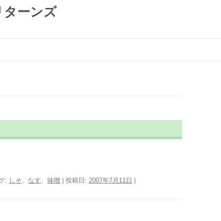
リターンズ
コ
ン
テ
ン
ツ
へ
ス
キ
ッ
プ
グ:
しそ
、
なす
、
味噌
| 投稿日:
2007年7月11日
|