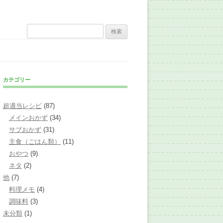
検
索:
カテゴリー
超適当レシピ
(87)
メインおかず
(34)
サブおかず
(31)
主食（ごはん類）
(11)
おやつ
(9)
ネタ
(2)
他
(7)
料理メモ
(4)
調味料
(3)
未分類
(1)