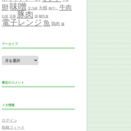
味噌
卵
牛肉
大根
圧力鍋
梅干し
豚肉
白菜
豆腐
酒
離乳食
電子レンジ
魚
鶏肉
麺
アーカイブ
ア
ー
カ
イ
ブ
最近のコメント
メタ情報
ログイン
投稿フィード