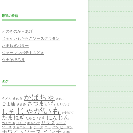
最近の投稿
えのきのからあげ
じゃがいもたらこソースグラタン
たまねぎバター
ジャーマンポテトもどき
ツナそぼろ丼
タグ
かぼちゃ
うどん
えのき
きのこ
さつまいも
ごま油
ささみ
しいたけ
じゃがいも
しそ
たけのこ
たまねぎ
にんじん
なす
たらこ
サラダ
めんつゆ
りんご
キャベツ
スープ
ソース
チョコレート
チーズ
ニラ
パン
ピーマン
ミンチ
ホワイトソース
中華