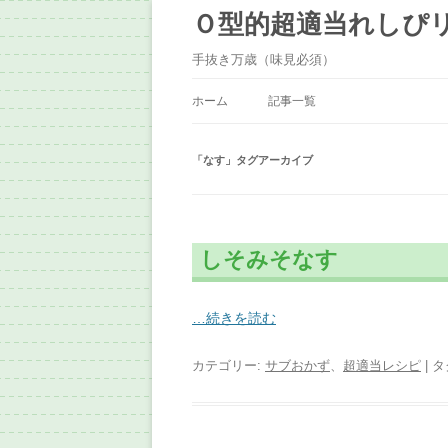
Ｏ型的超適当れしぴ
手抜き万歳（味見必須）
ホーム
記事一覧
「
なす
」タグアーカイブ
しそみそなす
…続きを読む
カテゴリー:
サブおかず
、
超適当レシピ
| タ